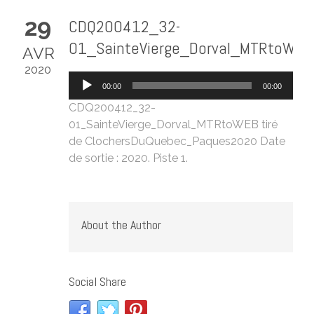
29
CDQ200412_32-
01_SainteVierge_Dorval_MTRtoWEB
AVR
2020
Lecteur
00:00
00:00
audio
CDQ200412_32-
01_SainteVierge_Dorval_MTRtoWEB
tiré
de
ClochersDuQuebec_Paques2020
Date
de sortie : 2020. Piste 1.
About the Author
Social Share