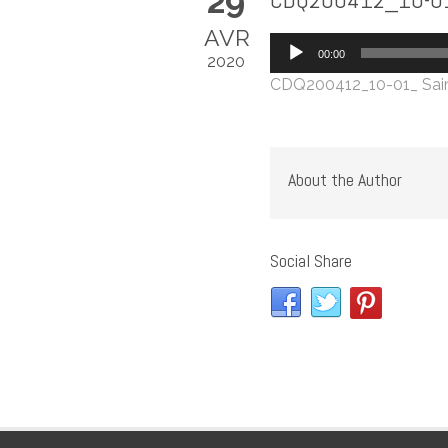
29
AVR
Lecteur
00:00
2020
audio
CDQ200412_10-01_ Sa
About the Author
Social Share