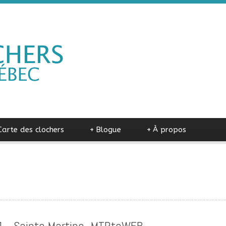
Carte des clochers
+
Blogue
+
À propos
_ Sainte-Martine_MTRtoWEB