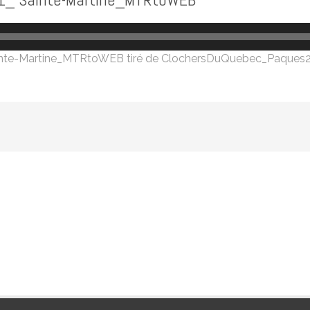
inte-Martine_MTRtoWEB
tiré de
ClochersDuQuebec_Paques