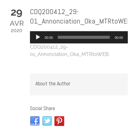
29
CDQ200412_29-
01_Annonciation_Oka_MTRtoWEB
AVR
2020
Lecteur
00:00
00:00
audio
CDQ200412_29-
01_Annonciation_Oka_MTRtoWEB
.
About the Author
Social Share