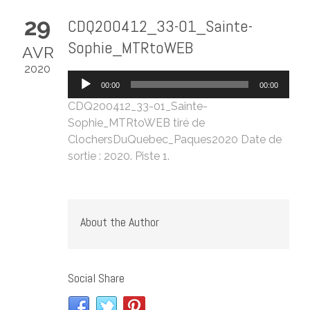
29
CDQ200412_33-01_Sainte-
Sophie_MTRtoWEB
AVR
2020
Lecteur
00:00
00:00
audio
CDQ200412_33-01_Sainte-
Sophie_MTRtoWEB
tiré de
ClochersDuQuebec_Paques2020
Date de
sortie : 2020. Piste 1.
About the Author
Social Share