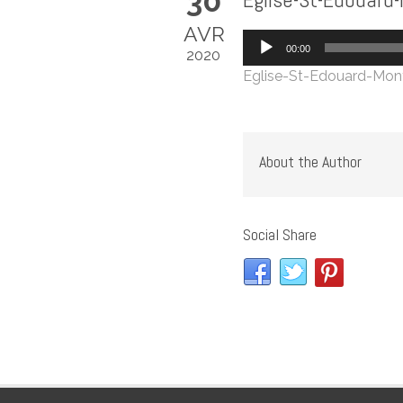
30
AVR
Lecteur
00:00
2020
audio
Eglise-St-Edouard-Mont
About the Author
Social Share