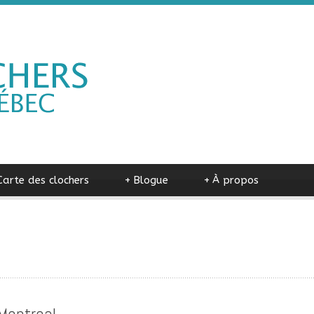
Carte des clochers
+
Blogue
+
À propos
-Montreal