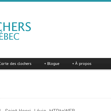
Carte des clochers
+
Blogue
+
À propos
_Saint-Henri_Lévis_MTRtoWEB