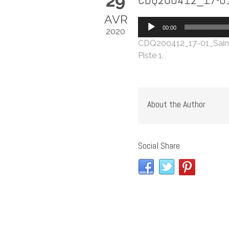
29
AVR
Lecteur
00:00
2020
audio
CDQ200412_17-01_Sain
Piste 1.
About the Author
Social Share