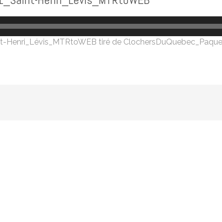
t-Henri_Lévis_MTRtoWEB
tiré de
ClochersDuQuebec_Paqu