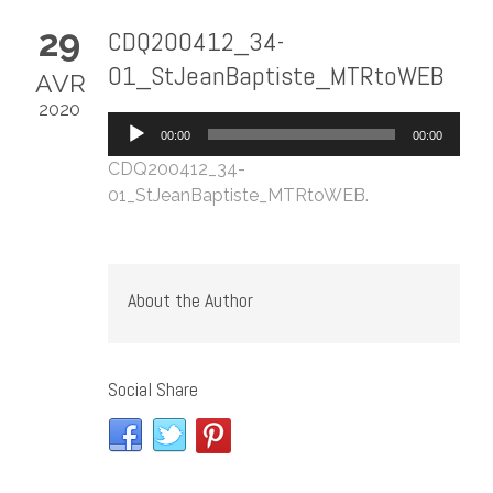
29
CDQ200412_34-
01_StJeanBaptiste_MTRtoWEB
AVR
2020
Lecteur
00:00
00:00
audio
CDQ200412_34-
01_StJeanBaptiste_MTRtoWEB
.
About the Author
Social Share