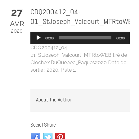
27
CDQ200412_04-
01_StJoseph_Valcourt_MTRtoWEB
AVR
2020
Lecteur
00:00
00:00
audio
CDQ200412_04-
01_StJoseph_Valcourt_MTRtoWEB
tiré de
ClochersDuQuebec_Paques2020
Date de
sortie : 2020. Piste 1.
About the Author
Social Share