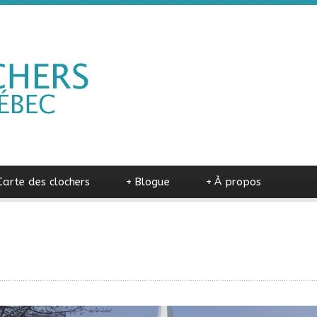
Carte des clochers
+
Blogue
+
À propos