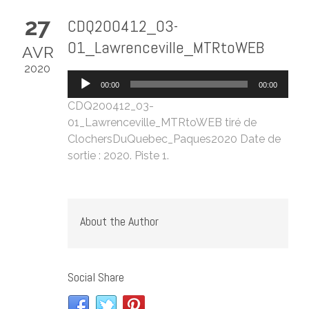
27
CDQ200412_03-
01_Lawrenceville_MTRtoWEB
AVR
2020
Lecteur
00:00
00:00
audio
CDQ200412_03-
01_Lawrenceville_MTRtoWEB
tiré de
ClochersDuQuebec_Paques2020
Date de
sortie : 2020. Piste 1.
About the Author
Social Share