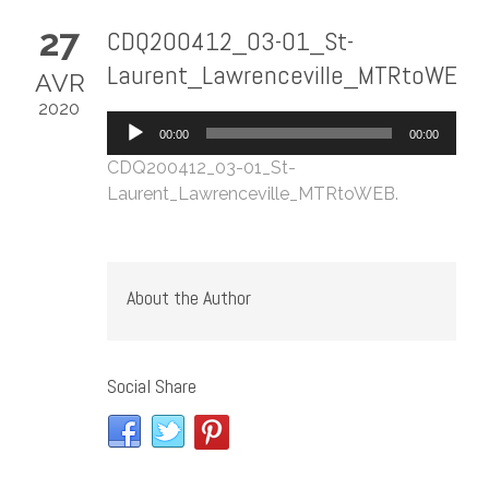
27
CDQ200412_03-01_St-
Laurent_Lawrenceville_MTRtoWEB
AVR
2020
Lecteur
00:00
00:00
audio
CDQ200412_03-01_St-
Laurent_Lawrenceville_MTRtoWEB
.
About the Author
Social Share