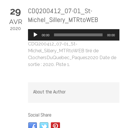
29
CDQ200412_07-01_St-
Michel_Sillery_MTRtoWEB
AVR
2020
Lecteur
00:00
00:00
audio
CDQ200412_07-01_St-
Michel_Sillery_MTRtoWEB
tiré de
ClochersDuQuebec_Paques2020
Date de
sortie : 2020. Piste 1.
About the Author
Social Share