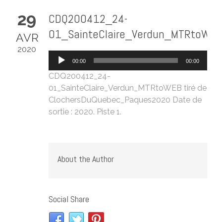
29
CDQ200412_24-
01_SainteClaire_Verdun_MTRtoWEB
AVR
2020
Lecteur
00:00
00:00
audio
CDQ200412_24-
01_SainteClaire_Verdun_MTRtoWEB
tiré de
ClochersDuQuebec_Paques2020
Date de
sortie : 2020. Piste 1.
About the Author
Social Share