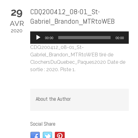
29
CDQ200412_08-01_St-
Gabriel_Brandon_MTRtoWEB
AVR
2020
Lecteur
00:00
00:00
audio
CDQ200412_08-01_St-
Gabriel_Brandon_MTRtoWEB
tiré de
ClochersDuQuebec_Paques2020
Date de
sortie : 2020. Piste 1.
About the Author
Social Share