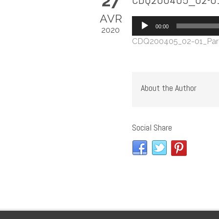
27
AVR
Lecteur
00:00
2020
audio
CDQ200405_02-01_Par
About the Author
Social Share