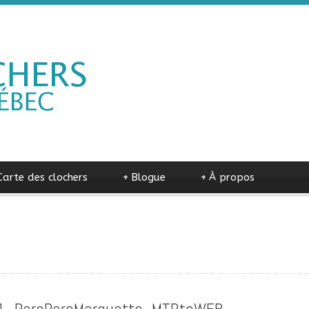
Carte des clochers
+
Blogue
+
À propos
1_ParcPereMarquette_MTRtoWEB