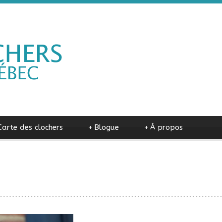
Carte des clochers
+
Blogue
+
À propos