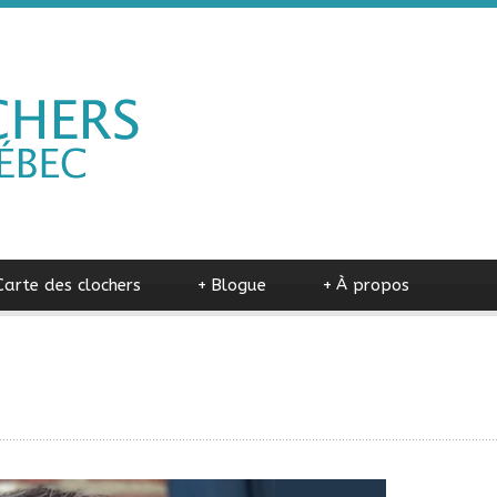
Carte des clochers
+
Blogue
+
À propos