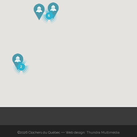
6
2
©2026 Clochers du Québec ••• Web design:
Thundra Multimédia