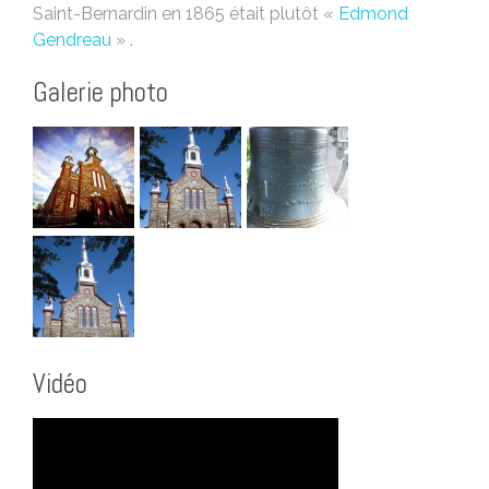
Saint-Bernardin en 1865 était plutôt «
Edmond
Gendreau
» .
Galerie photo
Vidéo