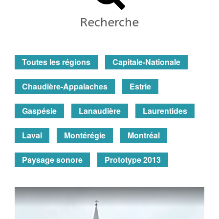
Recherche
Toutes les régions
Capitale-Nationale
Chaudière-Appalaches
Estrie
Gaspésie
Lanaudière
Laurentides
Laval
Montérégie
Montréal
Paysage sonore
Prototype 2013