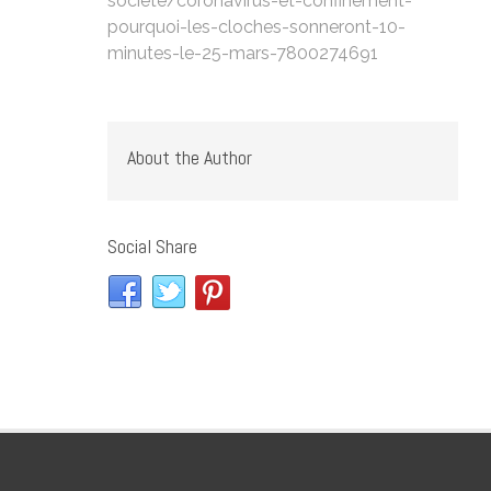
societe/coronavirus-et-confinement-
pourquoi-les-cloches-sonneront-10-
minutes-le-25-mars-7800274691
About the Author
Social Share