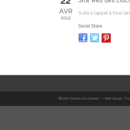
22
AVR
Suite à l’appel à tous l
2012
Social Share
©2026 Clochers du Québec ••• Web design:
Thu