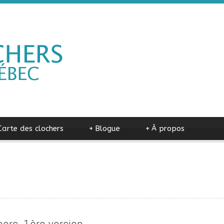
Carte des clochers
+
Blogue
+
À propos
ers, 1ère version